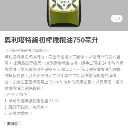
1
/
3
奧利塔特級初榨橄欖油750毫升
<1>第一道天然冷壓製程：
奧利塔特級初榨橄欖油，完全不經過人工雕琢，以最自然的方式呈
現。 採用最高等級第一道冷壓橄欖油技術，經手工現採 24 小時內壓
榨成油，整個壓榨過程保持在 25度C以下，借以保持橄欖油的原始
風味及營養，且不經任何人工或化學加工就直接裝瓶販售的橄欖
油，才能在正面標籤寫上 Extra Virgin的等級名稱，以表示第一道冷
壓橄欖油的優越品質。
<2>三大特色：
1. 單元不飽和脂肪酸含量 75 %
2. 廚房不黏膩、無煙害。
3. 天然果香味 。
奧利塔