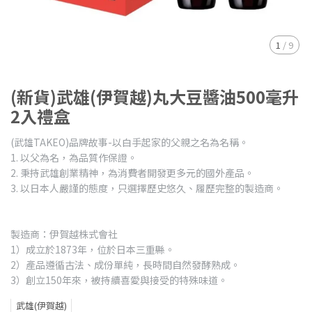
1
/
9
(新貨)武雄(伊賀越)丸大豆醬油500毫升
2入禮盒
(武雄TAKEO)品牌故事-以白手起家的父親之名為名稱。
1. 以父為名，為品質作保證。
2. 秉持武雄創業精神，為消費者開發更多元的國外產品。
3. 以日本人嚴謹的態度，只選擇歷史悠久、履歷完整的製造商。
製造商：伊賀越株式會社
1）成立於1873年，位於日本三重縣。
2）產品遵循古法、成份單純，長時間自然發酵熟成。
3）創立150年來，被持續喜愛與接受的特殊味道。
武雄(伊賀越)