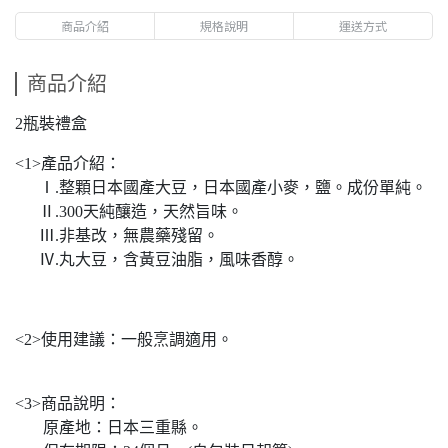
商品介紹
規格說明
運送方式
商品介紹
2瓶裝禮盒
<1>產品介紹：
Ⅰ.整顆日本國產大豆，日本國產小麥，鹽。成份單純。
Ⅱ.300天純釀造，天然旨味。
Ⅲ.非基改，無農藥殘留。
Ⅳ.丸大豆，含黃豆油脂，風味香醇。
<2>使用建議：一般烹調適用。
<3>商品說明：
原產地：日本三重縣。