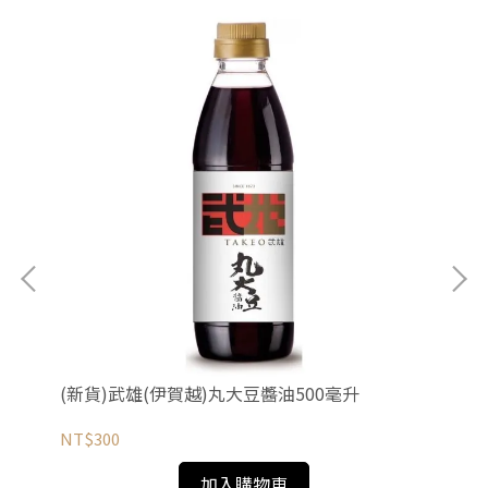
(新貨)武雄(伊賀越)丸大豆醬油500毫升
奧
NT$300
NT
加入購物車