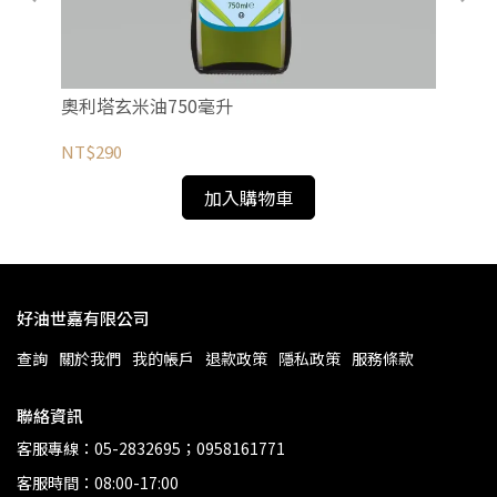
奧利塔玄米油750毫升
奧
NT$290
NT
加入購物車
好油世嘉有限公司
查詢
關於我們
我的帳戶
退款政策
隱私政策
服務條款
聯絡資訊
客服專線：05-2832695；0958161771
客服時間：08:00-17:00