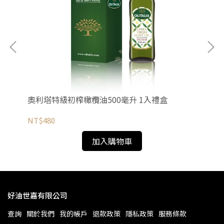
奧利塔特級初榨橄欖油500毫升 1入禮盒
奧
NT$480
NT
加入購物車
好油世嘉有限公司
查詢
關於我們
我的帳戶
退款政策
隱私政策
服務條款