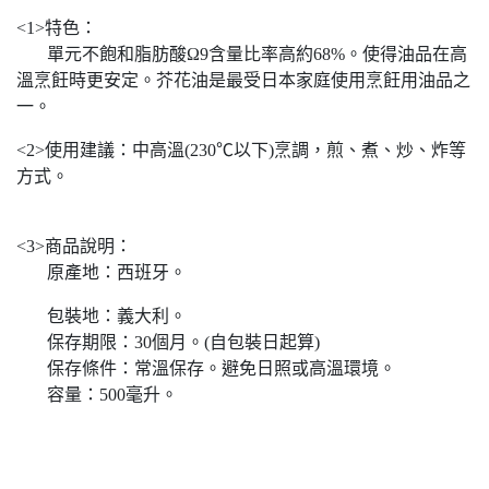
<1>特色：
單元不飽和脂肪酸Ω9含量比率高約68%。使得油品在高
溫烹飪時更安定。芥花油是最受日本家庭使用烹飪用油品之
一。
<2>使用建議：中高溫(230℃以下)烹調，煎、煮、炒、炸等
方式。
<3>商品說明：
原產地：西班牙。
包裝地：義大利。
保存期限：30個月。(自包裝日起算)
保存條件：常溫保存。避免日照或高溫環境。
容量：500毫升。