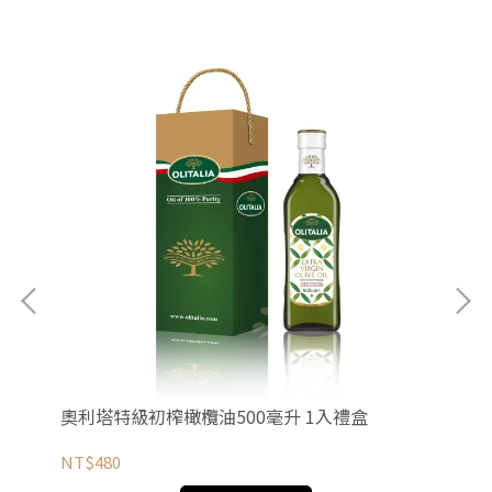
奧利塔特級初榨橄欖油500毫升 1入禮盒
奧
NT$480
NT