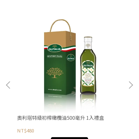
奧利塔特級初榨橄欖油500毫升 1入禮盒
奧
NT$480
NT